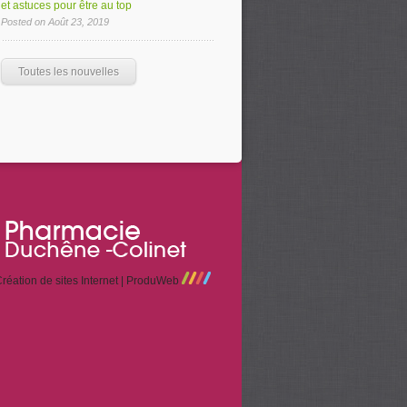
et astuces pour être au top
Posted on Août 23, 2019
Toutes les nouvelles
réation de sites Internet | ProduWeb