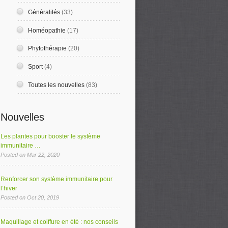
Généralités
(33)
Homéopathie
(17)
Phytothérapie
(20)
Sport
(4)
Toutes les nouvelles
(83)
Nouvelles
Les plantes pour booster le système
immunitaire …
Posted on Mar 22, 2020
Renforcer son système immunitaire pour
l’hiver
Posted on Oct 20, 2019
Maquillage et coiffure en été : nos conseils