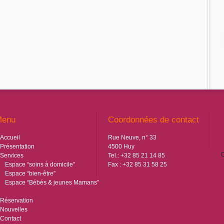
Menu
Coordonnées de contact
Accueil
Rue Neuve, n° 33
Présentation
4500 Huy
C
Services
Tel.: +32 85 21 14 85
Espace “soins à domicile”
Fax : +32 85 31 58 25
Espace “bien-être”
Espace “Bébés & jeunes Mamans”
Réservation
Nouvelles
Contact