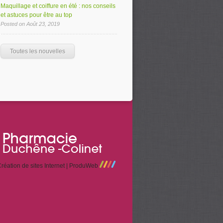
Maquillage et coiffure en été : nos conseils
et astuces pour être au top
Posted on Août 23, 2019
Toutes les nouvelles
réation de sites Internet | ProduWeb