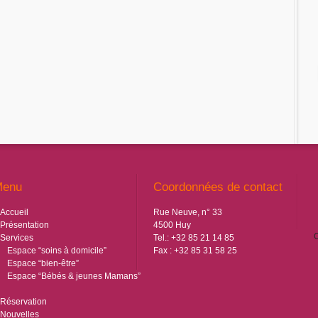
Menu
Coordonnées de contact
Accueil
Rue Neuve, n° 33
Présentation
4500 Huy
C
Services
Tel.: +32 85 21 14 85
Espace “soins à domicile”
Fax : +32 85 31 58 25
Espace “bien-être”
Espace “Bébés & jeunes Mamans”
Réservation
Nouvelles