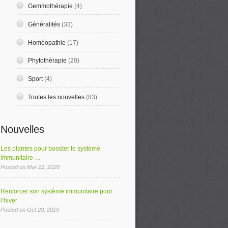
Gemmothérapie
(4)
Généralités
(33)
Homéopathie
(17)
Phytothérapie
(20)
Sport
(4)
Toutes les nouvelles
(83)
Nouvelles
Les plantes pour booster le système
immunitaire …
Posted on Mar 22, 2020
Renforcer son système immunitaire pour
l’hiver
Posted on Oct 20, 2019