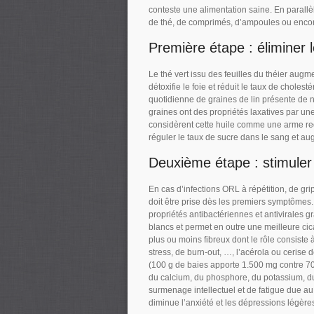
conteste une alimentation saine. En parallè
de thé, de comprimés, d’ampoules ou encore 
Première étape : éliminer 
Le thé vert issu des feuilles du théier augm
détoxifie le foie et réduit le taux de cholest
quotidienne de graines de lin présente de 
graines ont des propriétés laxatives par un
considèrent cette huile comme une arme redou
réguler le taux de sucre dans le sang et a
Deuxième étape : stimuler 
En cas d’infections ORL à répétition, de grip
doit être prise dès les premiers symptômes.
propriétés antibactériennes et antivirales
blancs et permet en outre une meilleure cicat
plus ou moins fibreux dont le rôle consiste 
stress, de burn-out, …, l’acérola ou cerise
(100 g de baies apporte 1.500 mg contre 70
du calcium, du phosphore, du potassium, du
surmenage intellectuel et de fatigue due au 
diminue l’anxiété et les dépressions légèr