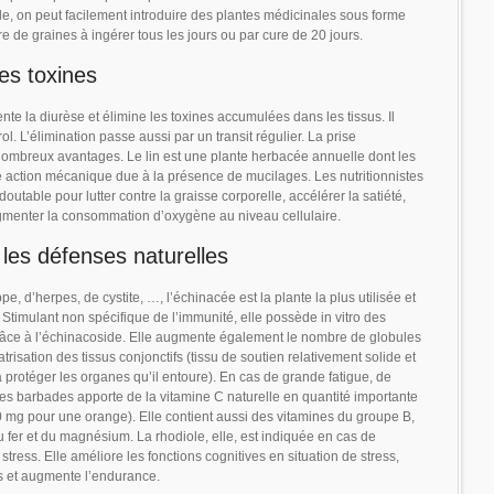
le, on peut facilement introduire des plantes médicinales sous forme
de graines à ingérer tous les jours ou par cure de 20 jours.
les toxines
ente la diurèse et élimine les toxines accumulées dans les tissus. Il
érol. L’élimination passe aussi par un transit régulier. La prise
nombreux avantages. Le lin est une plante herbacée annuelle dont les
e action mécanique due à la présence de mucilages. Les nutritionnistes
table pour lutter contre la graisse corporelle, accélérer la satiété,
ugmenter la consommation d’oxygène au niveau cellulaire.
les défenses naturelles
pe, d’herpes, de cystite, …, l’échinacée est la plante la plus utilisée et
 Stimulant non spécifique de l’immunité, elle possède in vitro des
 grâce à l’échinacoside. Elle augmente également le nombre de globules
risation des tissus conjonctifs (tissu de soutien relativement solide et
à protéger les organes qu’il entoure). En cas de grande fatigue, de
 des barbades apporte de la vitamine C naturelle en quantité importante
 mg pour une orange). Elle contient aussi des vitamines du groupe B,
 fer et du magnésium. La rhodiole, elle, est indiquée en cas de
stress. Elle améliore les fonctions cognitives en situation de stress,
es et augmente l’endurance.