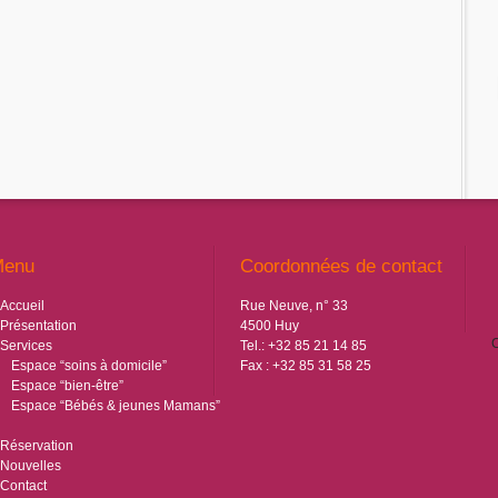
Menu
Coordonnées de contact
Accueil
Rue Neuve, n° 33
Présentation
4500 Huy
C
Services
Tel.: +32 85 21 14 85
Espace “soins à domicile”
Fax : +32 85 31 58 25
Espace “bien-être”
Espace “Bébés & jeunes Mamans”
Réservation
Nouvelles
Contact