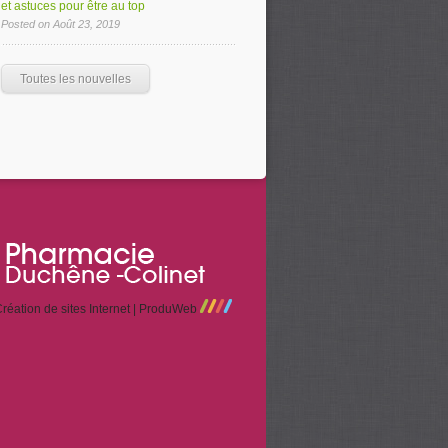
et astuces pour être au top
Posted on Août 23, 2019
Toutes les nouvelles
réation de sites Internet | ProduWeb