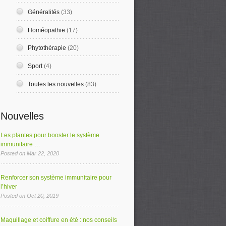
Généralités
(33)
Homéopathie
(17)
Phytothérapie
(20)
Sport
(4)
Toutes les nouvelles
(83)
Nouvelles
Les plantes pour booster le système
immunitaire …
Posted on Mar 22, 2020
Renforcer son système immunitaire pour
l’hiver
Posted on Oct 20, 2019
Maquillage et coiffure en été : nos conseils